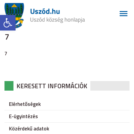
Eszköztár megnyitása
7
7
KERESETT INFORMÁCIÓK
Elérhetőségek
E-ügyintézés
Közérdekű adatok