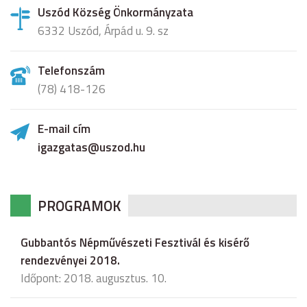
Uszód Község Önkormányzata
6332 Uszód, Árpád u. 9. sz
Telefonszám
(78) 418-126
E-mail cím
igazgatas@uszod.hu
PROGRAMOK
Gubbantós Népművészeti Fesztivál és kisérő
rendezvényei 2018.
Időpont: 2018. augusztus. 10.