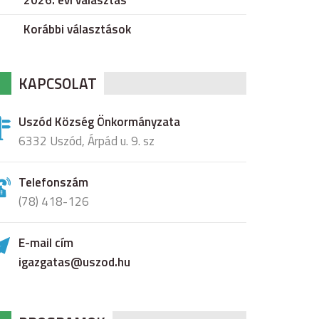
2026. évi választás
Korábbi választások
KAPCSOLAT
Uszód Község Önkormányzata
6332 Uszód, Árpád u. 9. sz
Telefonszám
(78) 418-126
E-mail cím
igazgatas@uszod.hu