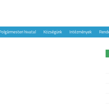
Polgármesteri hivatal
Községünk
Intézmények
Rend