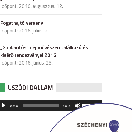
Időpont: 2016. augusztus. 12.
Fogathajtó verseny
Időpont: 2016. július. 2.
„Gubbantós” népművészeri találkozó és
kisérő rendezvényei 2016
Időpont: 2016. június. 25.
USZÓDI DALLAM
udió
A
00:00
00:00
hangerő
játszó
növeléséhez,
illetőleg
csökkentéséhez
a