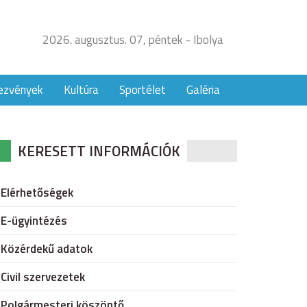
2026. augusztus. 07, péntek - Ibolya
ezvények
Kultúra
Sportélet
Galéria
KERESETT INFORMÁCIÓK
Elérhetőségek
E-ügyintézés
Közérdekű adatok
Civil szervezetek
Polgármesteri köszöntő