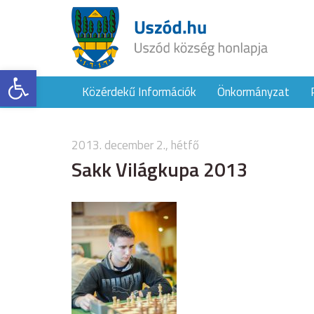
Eszköztár megnyitása
Közérdekű Információk
Önkormányzat
2013. december 2., hétfő
Sakk Világkupa 2013