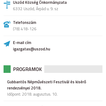
Uszód Község Önkormányzata
6332 Uszód, Árpád u. 9. sz
Telefonszám
(78) 418-126
E-mail cím
igazgatas@uszod.hu
PROGRAMOK
Gubbantós Népművészeti Fesztivál és kisérő
rendezvényei 2018.
Időpont: 2018. augusztus. 10.