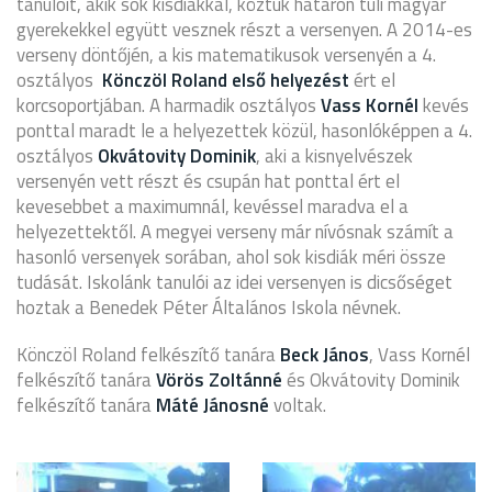
tanulóit, akik sok kisdiákkal, köztük határon túli magyar
gyerekekkel együtt vesznek részt a versenyen. A 2014-es
verseny döntőjén, a kis matematikusok versenyén a 4.
osztályos
Könczöl Roland első helyezést
ért el
korcsoportjában. A harmadik osztályos
Vass Kornél
kevés
ponttal maradt le a helyezettek közül, hasonlóképpen a 4.
osztályos
Okvátovity Dominik
, aki a kisnyelvészek
versenyén vett részt és csupán hat ponttal ért el
kevesebbet a maximumnál, kevéssel maradva el a
helyezettektől. A megyei verseny már nívósnak számít a
hasonló versenyek sorában, ahol sok kisdiák méri össze
tudását. Iskolánk tanulói az idei versenyen is dicsőséget
hoztak a Benedek Péter Általános Iskola névnek.
Könczöl Roland felkészítő tanára
Beck János
, Vass Kornél
felkészítő tanára
Vörös Zoltánné
és Okvátovity Dominik
felkészítő tanára
Máté Jánosné
voltak.