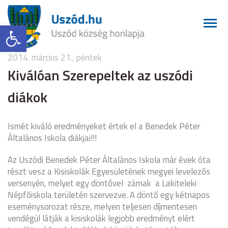
Eszköztár megnyitása
2014. március 21., péntek
Kiválóan Szerepeltek az uszódi
diákok
Ismét kiváló eredményeket értek el a Benedek Péter
Általános Iskola diákjai!!!
Az Uszódi Benedek Péter Általános Iskola már évek óta
részt vesz a Kisiskolák Egyesületének megyei levelezős
versenyén, melyet egy döntővel zárnak a Lakiteleki
Népfőiskola területén szervezve. A döntő egy kétnapos
eseménysorozat része, melyen teljesen díjmentesen
vendégül látják a kisiskolák legjobb eredményt elért