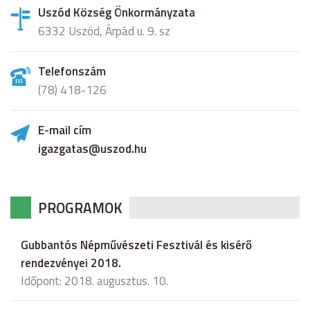
Uszód Község Önkormányzata
6332 Uszód, Árpád u. 9. sz
Telefonszám
(78) 418-126
E-mail cím
igazgatas@uszod.hu
PROGRAMOK
Gubbantós Népművészeti Fesztivál és kisérő
rendezvényei 2018.
Időpont: 2018. augusztus. 10.