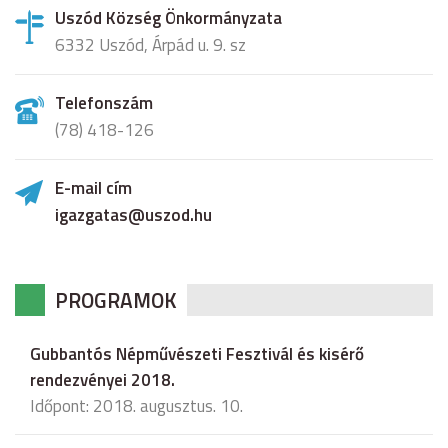
Uszód Község Önkormányzata
6332 Uszód, Árpád u. 9. sz
Telefonszám
(78) 418-126
E-mail cím
igazgatas@uszod.hu
PROGRAMOK
Gubbantós Népművészeti Fesztivál és kisérő
rendezvényei 2018.
Időpont: 2018. augusztus. 10.