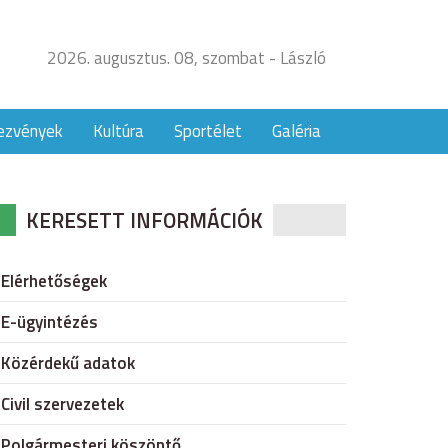
2026. augusztus. 08, szombat - László
ezvények
Kultúra
Sportélet
Galéria
KERESETT INFORMÁCIÓK
Elérhetőségek
E-ügyintézés
Közérdekű adatok
Civil szervezetek
Polgármesteri köszöntő