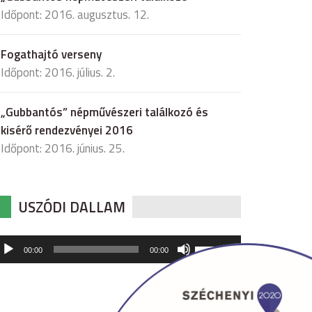
Időpont: 2016. augusztus. 12.
Fogathajtó verseny
Időpont: 2016. július. 2.
„Gubbantós” népművészeri találkozó és
kisérő rendezvényei 2016
Időpont: 2016. június. 25.
USZÓDI DALLAM
udió
A
00:00
00:00
hangerő
játszó
növeléséhez,
illetőleg
csökkentéséhez
a