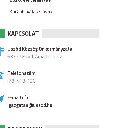
2026. évi választás
Korábbi választások
KAPCSOLAT
Uszód Község Önkormányzata
6332 Uszód, Árpád u. 9. sz
Telefonszám
(78) 418-126
E-mail cím
igazgatas@uszod.hu