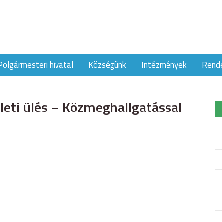
Polgármesteri hivatal
Községünk
Intézmények
Rend
leti ülés – Közmeghallgatással