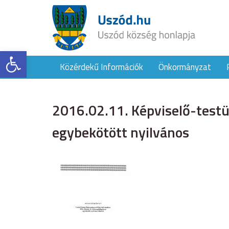
Eszköztár megnyitása
Közérdekű Információk
Önkormányzat
2016.02.11. Képviselő-testü
egybekötött nyilvános