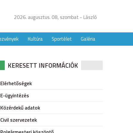
2026. augusztus. 08, szombat - László
ezvények
Kultúra
Sportélet
Galéria
KERESETT INFORMÁCIÓK
Elérhetőségek
E-ügyintézés
Közérdekű adatok
Civil szervezetek
Polgármesteri köszöntő