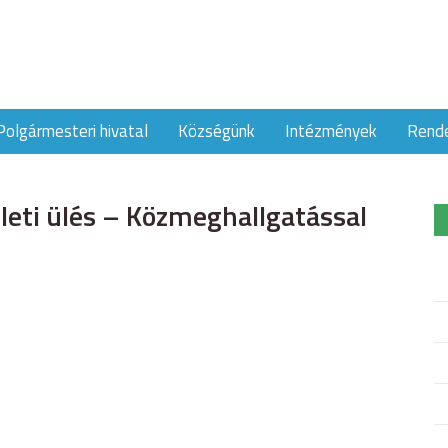
Polgármesteri hivatal
Községünk
Intézmények
Rend
leti ülés – Közmeghallgatással