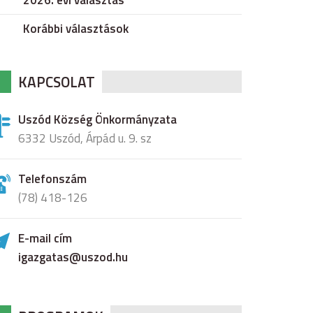
2026. évi választás
Korábbi választások
KAPCSOLAT
Uszód Község Önkormányzata
6332 Uszód, Árpád u. 9. sz
Telefonszám
(78) 418-126
E-mail cím
igazgatas@uszod.hu