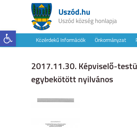
Eszköztár megnyitása
Közérdekű Információk
Önkormányzat
2017.11.30. Képviselő-testü
egybekötött nyilvános