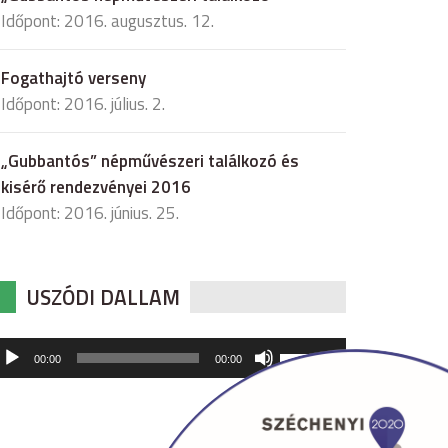
Időpont: 2016. augusztus. 12.
Fogathajtó verseny
Időpont: 2016. július. 2.
„Gubbantós” népművészeri találkozó és
kisérő rendezvényei 2016
Időpont: 2016. június. 25.
USZÓDI DALLAM
udió
A
00:00
00:00
hangerő
játszó
növeléséhez,
illetőleg
csökkentéséhez
a