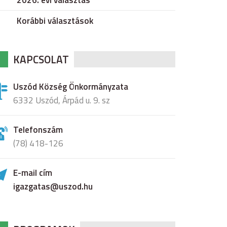
2026. évi választás
Korábbi választások
KAPCSOLAT
Uszód Község Önkormányzata
6332 Uszód, Árpád u. 9. sz
Telefonszám
(78) 418-126
E-mail cím
igazgatas@uszod.hu