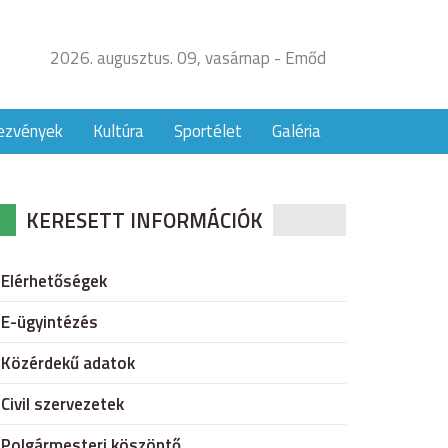
2026. augusztus. 09, vasárnap - Emőd
ezvények
Kultúra
Sportélet
Galéria
KERESETT INFORMÁCIÓK
Elérhetőségek
E-ügyintézés
Közérdekű adatok
Civil szervezetek
Polgármesteri köszöntő