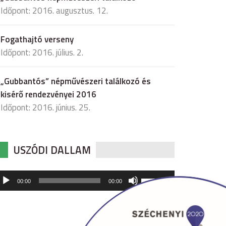
Időpont: 2016. augusztus. 12.
Fogathajtó verseny
Időpont: 2016. július. 2.
„Gubbantós” népművészeri találkozó és
kisérő rendezvényei 2016
Időpont: 2016. június. 25.
USZÓDI DALLAM
udió
A
00:00
00:00
hangerő
játszó
növeléséhez,
illetőleg
csökkentéséhez
a