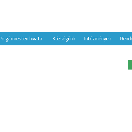
Polgármesteri hivatal
Községünk
Intézmények
Rend