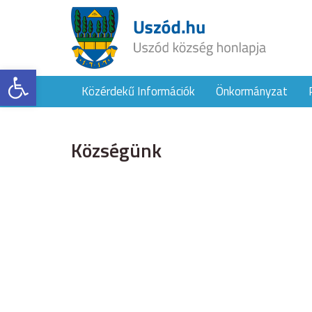
Eszköztár megnyitása
Közérdekű Információk
Önkormányzat
Községünk