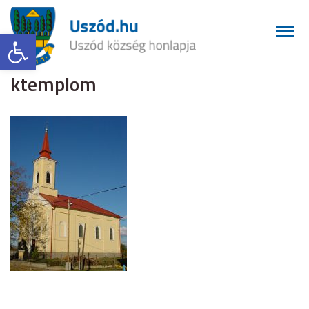
Eszköztár megnyitása
ktemplom