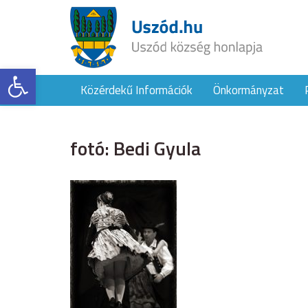
Eszköztár megnyitása
Közérdekű Információk
Önkormányzat
fotó: Bedi Gyula