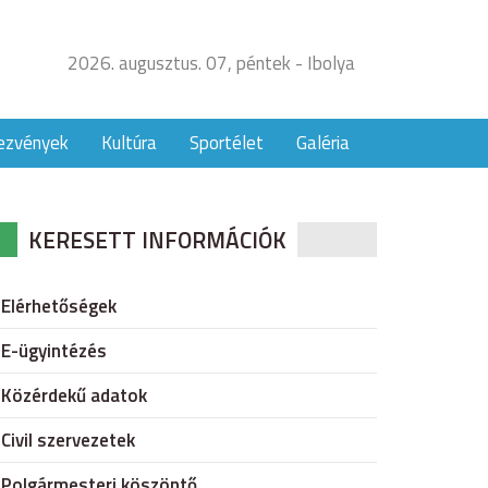
2026. augusztus. 07, péntek - Ibolya
ezvények
Kultúra
Sportélet
Galéria
KERESETT INFORMÁCIÓK
Elérhetőségek
E-ügyintézés
Közérdekű adatok
Civil szervezetek
Polgármesteri köszöntő