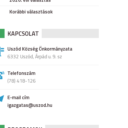
2026. évi választás
Korábbi választások
KAPCSOLAT
Uszód Község Önkormányzata
6332 Uszód, Árpád u. 9. sz
Telefonszám
(78) 418-126
E-mail cím
igazgatas@uszod.hu