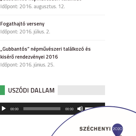
Időpont: 2016. augusztus. 12.
Fogathajtó verseny
Időpont: 2016. július. 2.
„Gubbantós” népművészeri találkozó és
kisérő rendezvényei 2016
Időpont: 2016. június. 25.
USZÓDI DALLAM
udió
A
00:00
00:00
hangerő
játszó
növeléséhez,
illetőleg
csökkentéséhez
a