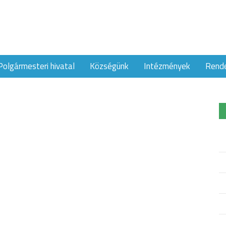
Polgármesteri hivatal
Községünk
Intézmények
Rend