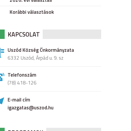
2026. évi választás
Korábbi választások
KAPCSOLAT
Uszód Község Önkormányzata
6332 Uszód, Árpád u. 9. sz
Telefonszám
(78) 418-126
E-mail cím
igazgatas@uszod.hu