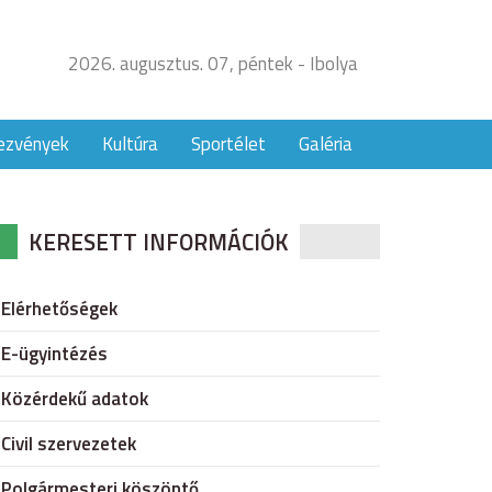
2026. augusztus. 07, péntek - Ibolya
ezvények
Kultúra
Sportélet
Galéria
KERESETT INFORMÁCIÓK
Elérhetőségek
E-ügyintézés
Közérdekű adatok
Civil szervezetek
Polgármesteri köszöntő