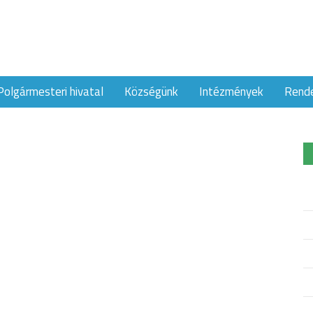
Polgármesteri hivatal
Községünk
Intézmények
Rend