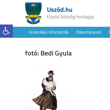
Eszköztár megnyitása
Közérdekű Információk
Önkormányzat
fotó: Bedi Gyula