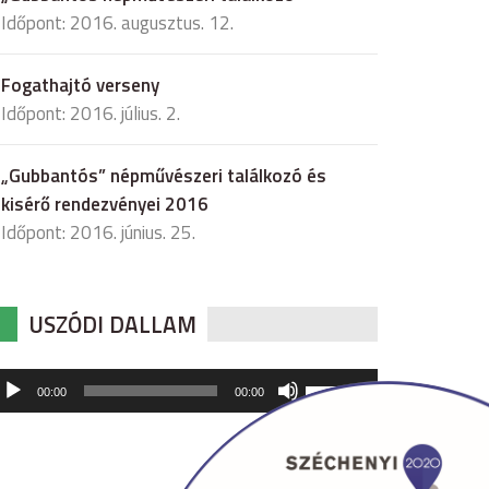
Időpont: 2016. augusztus. 12.
Fogathajtó verseny
Időpont: 2016. július. 2.
„Gubbantós” népművészeri találkozó és
kisérő rendezvényei 2016
Időpont: 2016. június. 25.
USZÓDI DALLAM
udió
A
00:00
00:00
hangerő
játszó
növeléséhez,
illetőleg
csökkentéséhez
a