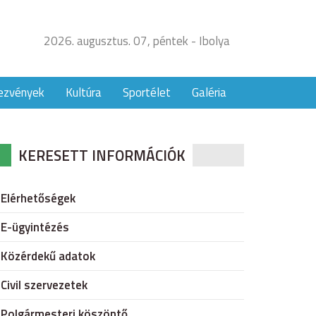
2026. augusztus. 07, péntek - Ibolya
ezvények
Kultúra
Sportélet
Galéria
KERESETT INFORMÁCIÓK
Elérhetőségek
E-ügyintézés
Közérdekű adatok
Civil szervezetek
Polgármesteri köszöntő