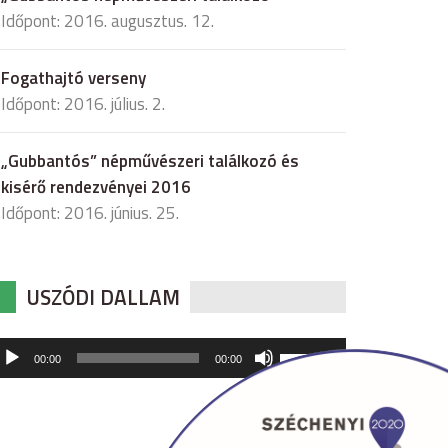
Időpont: 2016. augusztus. 12.
Fogathajtó verseny
Időpont: 2016. július. 2.
„Gubbantós” népművészeri találkozó és
kisérő rendezvényei 2016
Időpont: 2016. június. 25.
USZÓDI DALLAM
udió
A
00:00
00:00
hangerő
játszó
növeléséhez,
illetőleg
csökkentéséhez
a