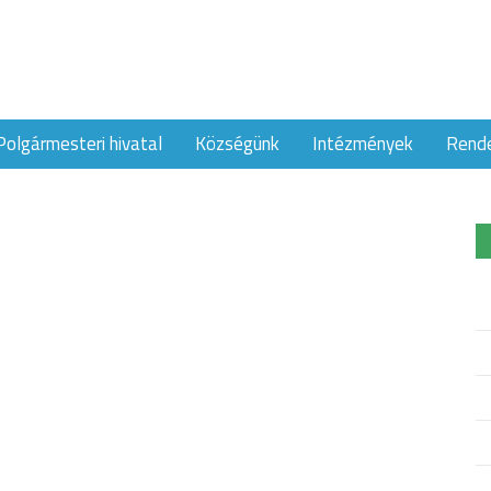
Polgármesteri hivatal
Községünk
Intézmények
Rend