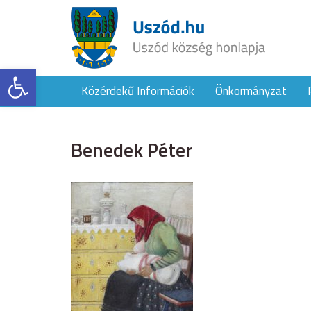
Eszköztár megnyitása
Közérdekű Információk
Önkormányzat
Benedek Péter