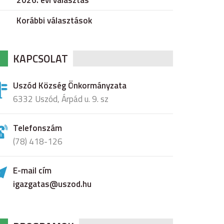
2026. évi választás
Korábbi választások
KAPCSOLAT
Uszód Község Önkormányzata
6332 Uszód, Árpád u. 9. sz
Telefonszám
(78) 418-126
E-mail cím
igazgatas@uszod.hu