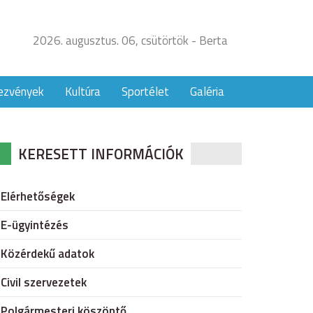
2026. augusztus. 06, csütörtök - Berta
ezvények
Kultúra
Sportélet
Galéria
KERESETT INFORMÁCIÓK
Elérhetőségek
E-ügyintézés
Közérdekű adatok
Civil szervezetek
Polgármesteri köszöntő