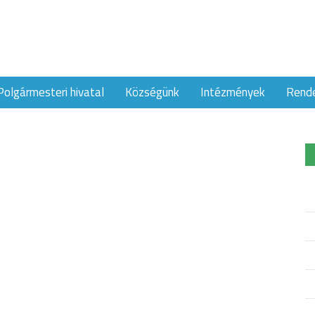
Polgármesteri hivatal
Községünk
Intézmények
Rend