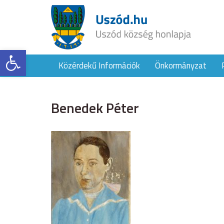
Eszköztár megnyitása
Közérdekű Információk
Önkormányzat
Benedek Péter