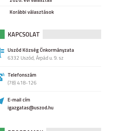
2026. évi választás
Korábbi választások
KAPCSOLAT
Uszód Község Önkormányzata
6332 Uszód, Árpád u. 9. sz
Telefonszám
(78) 418-126
E-mail cím
igazgatas@uszod.hu