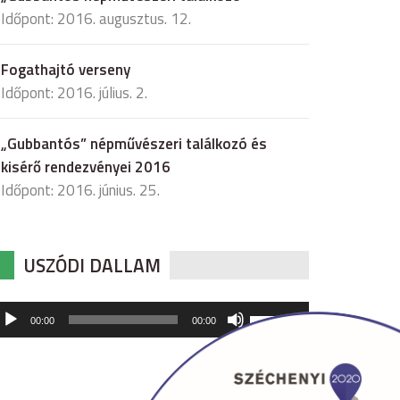
Időpont: 2016. augusztus. 12.
Fogathajtó verseny
Időpont: 2016. július. 2.
„Gubbantós” népművészeri találkozó és
kisérő rendezvényei 2016
Időpont: 2016. június. 25.
USZÓDI DALLAM
udió
A
00:00
00:00
hangerő
játszó
növeléséhez,
illetőleg
csökkentéséhez
a