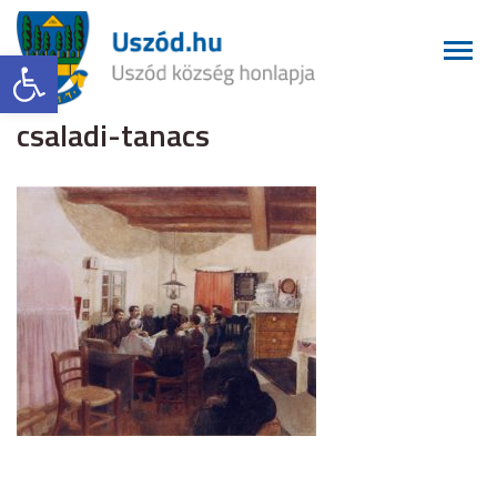
Eszköztár megnyitása
csaladi-tanacs