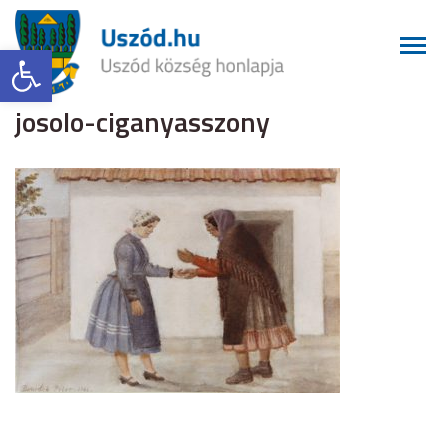
Eszköztár megnyitása
josolo-ciganyasszony