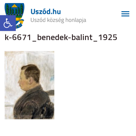
Eszköztár megnyitása
k-6671_benedek-balint_1925