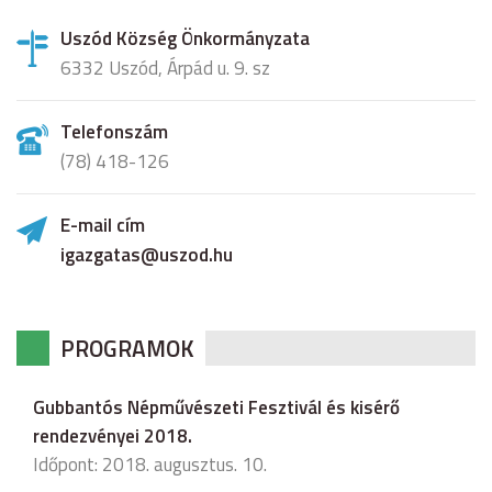
Uszód Község Önkormányzata
6332 Uszód, Árpád u. 9. sz
Telefonszám
(78) 418-126
E-mail cím
igazgatas@uszod.hu
PROGRAMOK
Gubbantós Népművészeti Fesztivál és kisérő
rendezvényei 2018.
Időpont: 2018. augusztus. 10.