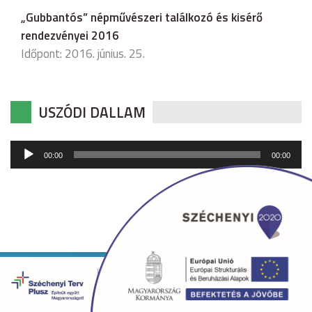
„Gubbantós” népművészeri találkozó és kisérő
rendezvényei 2016
Időpont: 2016. június. 25.
USZÓDI DALLAM
Audió
00:00
00:00
lejátszó
Copyright © 2026 uszod.hu Minden jog fenntartva. •
Készítette:
fridrik.me