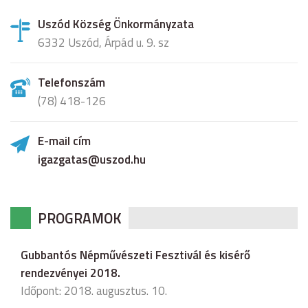
Uszód Község Önkormányzata
6332 Uszód, Árpád u. 9. sz
Telefonszám
(78) 418-126
E-mail cím
igazgatas@uszod.hu
PROGRAMOK
Gubbantós Népművészeti Fesztivál és kisérő
rendezvényei 2018.
Időpont: 2018. augusztus. 10.