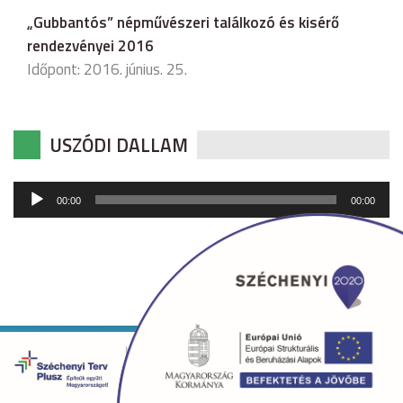
„Gubbantós” népművészeri találkozó és kisérő
rendezvényei 2016
Időpont: 2016. június. 25.
USZÓDI DALLAM
Audió
00:00
00:00
lejátszó
Copyright © 2026 uszod.hu Minden jog fenntartva. •
Készítette:
fridrik.me