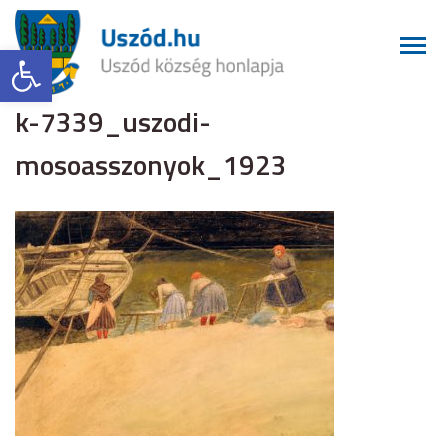
Eszköztár megnyitása
k-7339_uszodi-
mosoasszonyok_1923