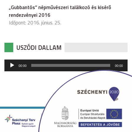
„Gubbantós” népművészeri találkozó és kisérő
rendezvényei 2016
Időpont: 2016. június. 25.
USZÓDI DALLAM
Audió
00:00
00:00
lejátszó
Copyright © 2026 uszod.hu Minden jog fenntartva. •
Készítette:
fridrik.me