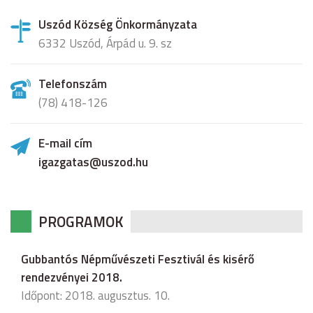
Uszód Község Önkormányzata
6332 Uszód, Árpád u. 9. sz
Telefonszám
(78) 418-126
E-mail cím
igazgatas@uszod.hu
PROGRAMOK
Gubbantós Népművészeti Fesztivál és kisérő
rendezvényei 2018.
Időpont: 2018. augusztus. 10.