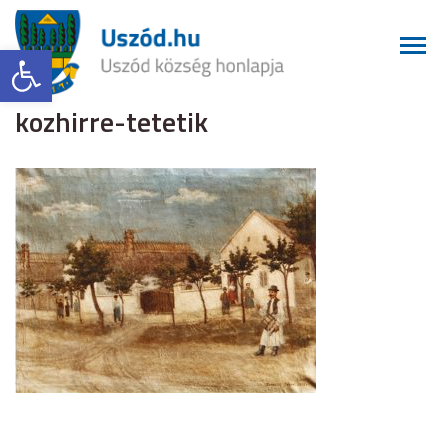
Eszköztár megnyitása
kozhirre-tetetik