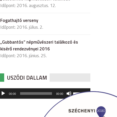
Időpont: 2016. augusztus. 12.
Fogathajtó verseny
Időpont: 2016. július. 2.
„Gubbantós” népművészeri találkozó és
kisérő rendezvényei 2016
Időpont: 2016. június. 25.
USZÓDI DALLAM
udió
A
00:00
00:00
hangerő
játszó
növeléséhez,
illetőleg
csökkentéséhez
a