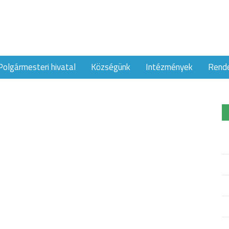
Polgármesteri hivatal
Községünk
Intézmények
Rend