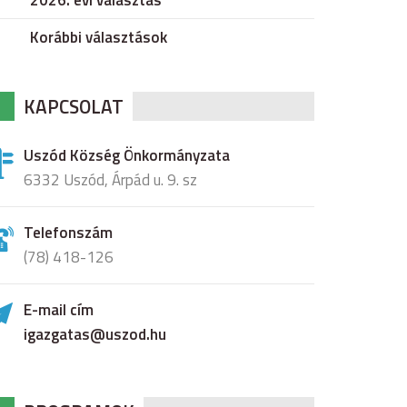
2026. évi választás
Korábbi választások
KAPCSOLAT
Uszód Község Önkormányzata
6332 Uszód, Árpád u. 9. sz
Telefonszám
(78) 418-126
E-mail cím
igazgatas@uszod.hu