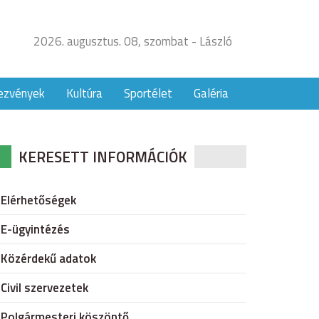
2026. augusztus. 08, szombat - László
ezvények
Kultúra
Sportélet
Galéria
KERESETT INFORMÁCIÓK
Elérhetőségek
E-ügyintézés
Közérdekű adatok
Civil szervezetek
Polgármesteri köszöntő