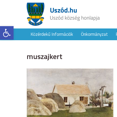
Eszköztár megnyitása
Közérdekű Információk
Önkormányzat
muszajkert