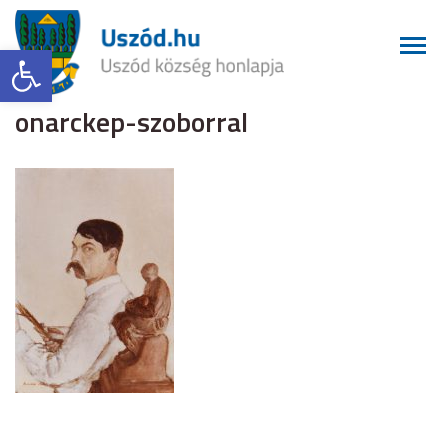
Eszköztár megnyitása
onarckep-szoborral