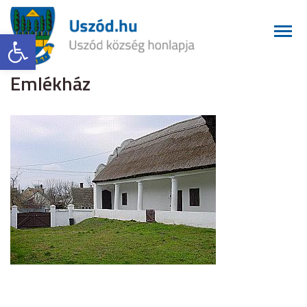
Eszköztár megnyitása
Emlékház