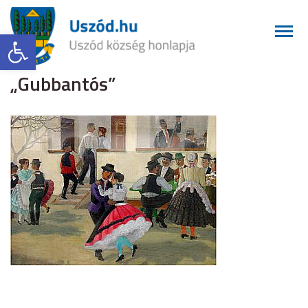
Eszköztár megnyitása
„Gubbantós”