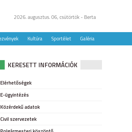
2026. augusztus. 06, csütörtök - Berta
ezvények
Kultúra
Sportélet
Galéria
KERESETT INFORMÁCIÓK
Elérhetőségek
E-ügyintézés
Közérdekű adatok
Civil szervezetek
Polgármesteri köszöntő