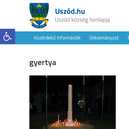
Eszköztár megnyitása
Közérdekű Információk
Önkormányzat
gyertya