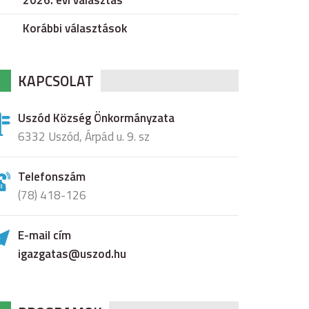
2026. évi választás
Korábbi választások
KAPCSOLAT
Uszód Község Önkormányzata
6332 Uszód, Árpád u. 9. sz
Telefonszám
(78) 418-126
E-mail cím
igazgatas@uszod.hu