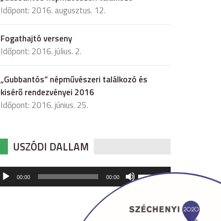
Időpont: 2016. augusztus. 12.
Fogathajtó verseny
Időpont: 2016. július. 2.
„Gubbantós” népművészeri találkozó és
kisérő rendezvényei 2016
Időpont: 2016. június. 25.
USZÓDI DALLAM
udió
A
00:00
00:00
hangerő
játszó
növeléséhez,
illetőleg
csökkentéséhez
a