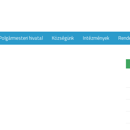
Polgármesteri hivatal
Községünk
Intézmények
Rend