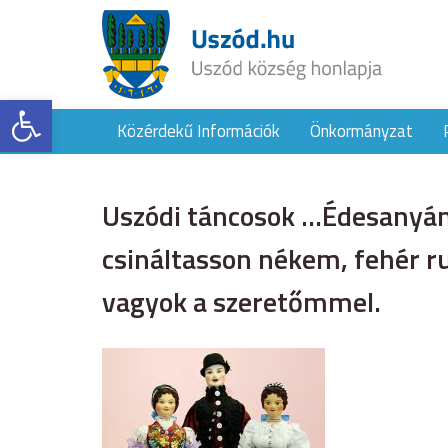
Eszköztár megnyitása
Közérdekű Információk
Önkormányzat
Uszódi táncosok …Édesanyám
csináltasson nékem, fehér r
vagyok a szeretőmmel.