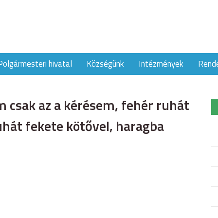
Polgármesteri hivatal
Községünk
Intézmények
Rend
 csak az a kérésem, fehér ruhát
uhát fekete kötővel, haragba