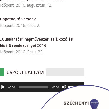
Időpont: 2016. augusztus. 12.
Fogathajtó verseny
Időpont: 2016. július. 2.
„Gubbantós” népművészeri találkozó és
kisérő rendezvényei 2016
Időpont: 2016. június. 25.
USZÓDI DALLAM
udió
A
00:00
00:00
hangerő
játszó
növeléséhez,
illetőleg
csökkentéséhez
a