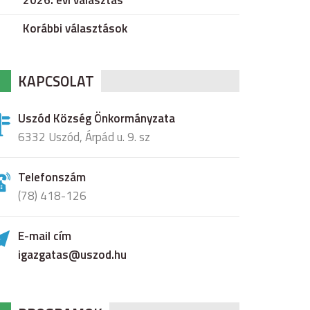
2026. évi választás
Korábbi választások
KAPCSOLAT
Uszód Község Önkormányzata
6332 Uszód, Árpád u. 9. sz
Telefonszám
(78) 418-126
E-mail cím
igazgatas@uszod.hu