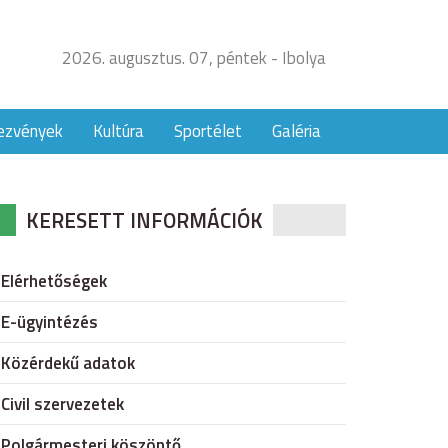
2026. augusztus. 07, péntek - Ibolya
ezvények
Kultúra
Sportélet
Galéria
KERESETT INFORMÁCIÓK
Elérhetőségek
E-ügyintézés
Közérdekű adatok
Civil szervezetek
Polgármesteri köszöntő