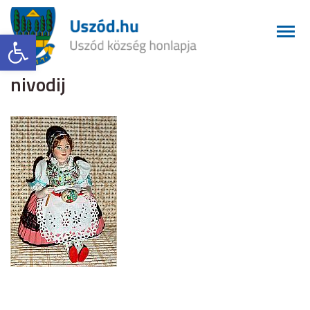
Eszköztár megnyitása
nivodij