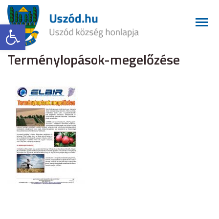
Eszköztár megnyitása
Terménylopások-megelőzése