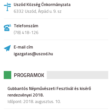
Uszód Község Önkormányzata
6332 Uszód, Árpád u. 9. sz
Telefonszám
(78) 418-126
E-mail cím
igazgatas@uszod.hu
PROGRAMOK
Gubbantós Népművészeti Fesztivál és kisérő
rendezvényei 2018.
Időpont: 2018. augusztus. 10.