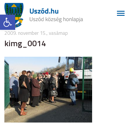
Eszköztár megnyitása
2009. november 15., vasárnap
kimg_0014