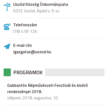
Uszód Község Önkormányzata
6332 Uszód, Árpád u. 9. sz
Telefonszám
(78) 418-126
E-mail cím
igazgatas@uszod.hu
PROGRAMOK
Gubbantós Népművészeti Fesztivál és kisérő
rendezvényei 2018.
Időpont: 2018. augusztus. 10.