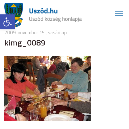
Eszköztár megnyitása
2009. november 15., vasárnap
kimg_0089