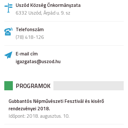
Uszód Község Önkormányzata
6332 Uszód, Árpád u. 9. sz
Telefonszám
(78) 418-126
E-mail cím
igazgatas@uszod.hu
PROGRAMOK
Gubbantós Népművészeti Fesztivál és kisérő
rendezvényei 2018.
Időpont: 2018. augusztus. 10.