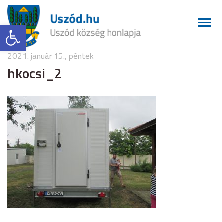
Eszköztár megnyitása
2021. január 15., péntek
hkocsi_2