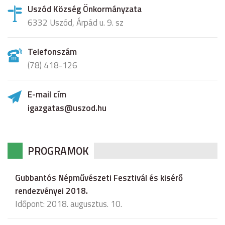
Uszód Község Önkormányzata
6332 Uszód, Árpád u. 9. sz
Telefonszám
(78) 418-126
E-mail cím
igazgatas@uszod.hu
PROGRAMOK
Gubbantós Népművészeti Fesztivál és kisérő
rendezvényei 2018.
Időpont: 2018. augusztus. 10.