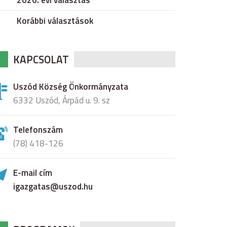
2026. évi választás
Korábbi választások
KAPCSOLAT
Uszód Község Önkormányzata
6332 Uszód, Árpád u. 9. sz
Telefonszám
(78) 418-126
E-mail cím
igazgatas@uszod.hu