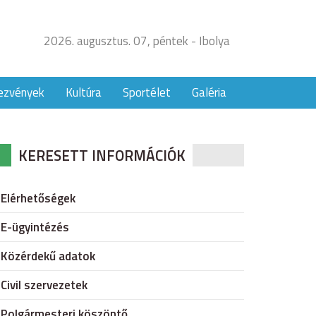
2026. augusztus. 07, péntek - Ibolya
ezvények
Kultúra
Sportélet
Galéria
KERESETT INFORMÁCIÓK
Elérhetőségek
E-ügyintézés
Közérdekű adatok
Civil szervezetek
Polgármesteri köszöntő