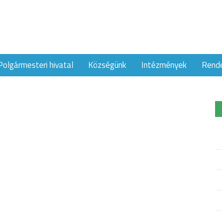
Polgármesteri hivatal
Községünk
Intézmények
Rend