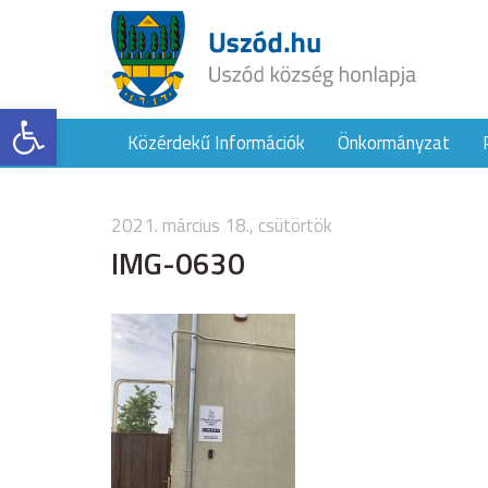
Eszköztár megnyitása
Közérdekű Információk
Önkormányzat
2021. március 18., csütörtök
IMG-0630