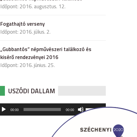
Időpont: 2016. augusztus. 12.
Fogathajtó verseny
Időpont: 2016. július. 2.
„Gubbantós” népművészeri találkozó és
kisérő rendezvényei 2016
Időpont: 2016. június. 25.
USZÓDI DALLAM
udió
A
00:00
00:00
hangerő
játszó
növeléséhez,
illetőleg
csökkentéséhez
a