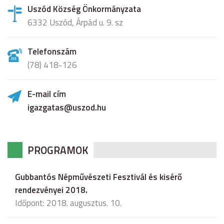
Uszód Község Önkormányzata
6332 Uszód, Árpád u. 9. sz
Telefonszám
(78) 418-126
E-mail cím
igazgatas@uszod.hu
PROGRAMOK
Gubbantós Népművészeti Fesztivál és kisérő
rendezvényei 2018.
Időpont: 2018. augusztus. 10.