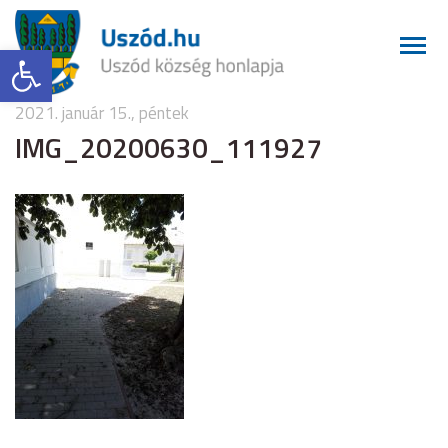
Eszköztár megnyitása
2021. január 15., péntek
IMG_20200630_111927