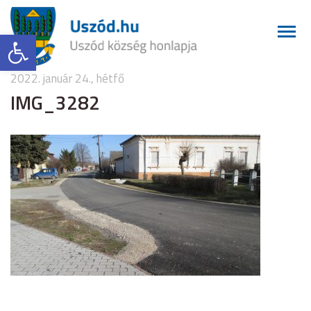
Eszköztár megnyitása
2022. január 24., hétfő
IMG_3282