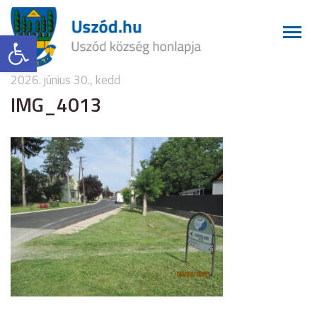
Eszköztár megnyitása
2026. június 30., kedd
IMG_4013