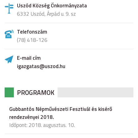
Uszód Község Önkormányzata
6332 Uszód, Árpád u. 9. sz
Telefonszám
(78) 418-126
E-mail cím
igazgatas@uszod.hu
PROGRAMOK
Gubbantós Népművészeti Fesztivál és kisérő
rendezvényei 2018.
Időpont: 2018. augusztus. 10.