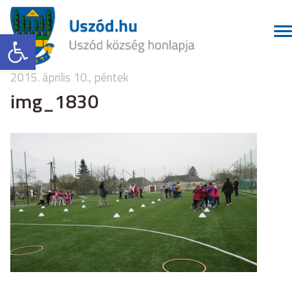
Eszköztár megnyitása
2015. április 10., péntek
img_1830