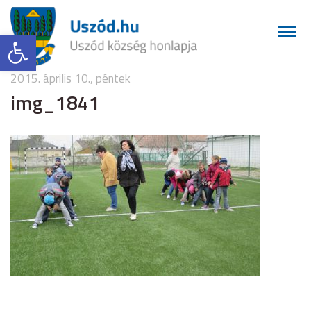
Eszköztár megnyitása
2015. április 10., péntek
img_1841