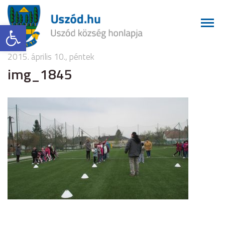
Eszköztár megnyitása
2015. április 10., péntek
img_1845