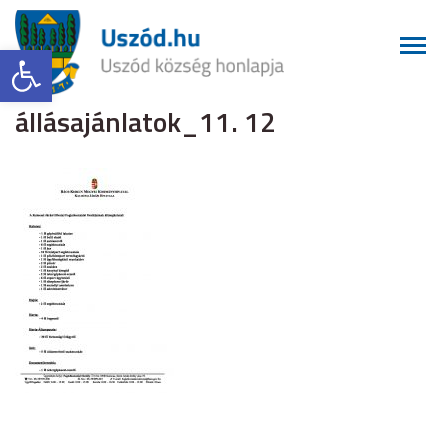
Eszköztár megnyitása
állásajánlatok_11. 12