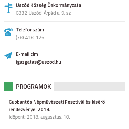
Uszód Község Önkormányzata
6332 Uszód, Árpád u. 9. sz
Telefonszám
(78) 418-126
E-mail cím
igazgatas@uszod.hu
PROGRAMOK
Gubbantós Népművészeti Fesztivál és kisérő
rendezvényei 2018.
Időpont: 2018. augusztus. 10.