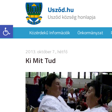
Eszköztár megnyitása
Közérdekű Információk
Önkormányzat
2013. október 7., hétfő
Ki Mit Tud