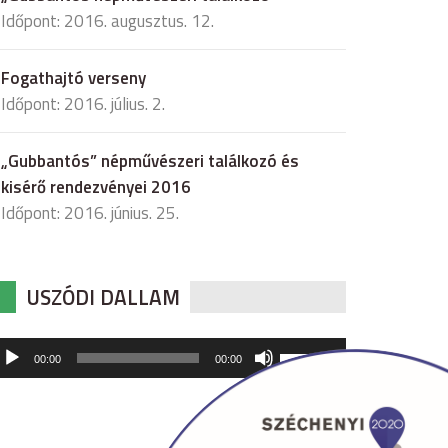
Időpont: 2016. augusztus. 12.
Fogathajtó verseny
Időpont: 2016. július. 2.
„Gubbantós” népművészeri találkozó és
kisérő rendezvényei 2016
Időpont: 2016. június. 25.
USZÓDI DALLAM
udió
A
00:00
00:00
hangerő
játszó
növeléséhez,
illetőleg
csökkentéséhez
a