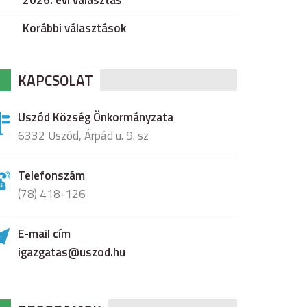
2026. évi választás
Korábbi választások
KAPCSOLAT
Uszód Község Önkormányzata
6332 Uszód, Árpád u. 9. sz
Telefonszám
(78) 418-126
E-mail cím
igazgatas@uszod.hu