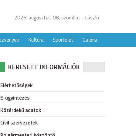
2026. augusztus. 08, szombat - László
ezvények
Kultúra
Sportélet
Galéria
KERESETT INFORMÁCIÓK
Elérhetőségek
E-ügyintézés
Közérdekű adatok
Civil szervezetek
Polgármesteri köszöntő