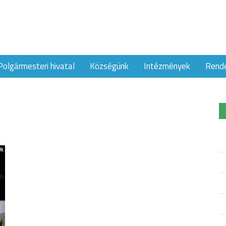
Polgármesteri hivatal
Községünk
Intézmények
Rend