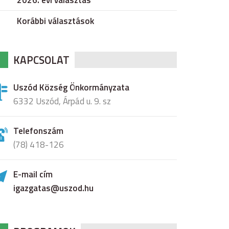
2026. évi választás
Korábbi választások
KAPCSOLAT
Uszód Község Önkormányzata
6332 Uszód, Árpád u. 9. sz
Telefonszám
(78) 418-126
E-mail cím
igazgatas@uszod.hu