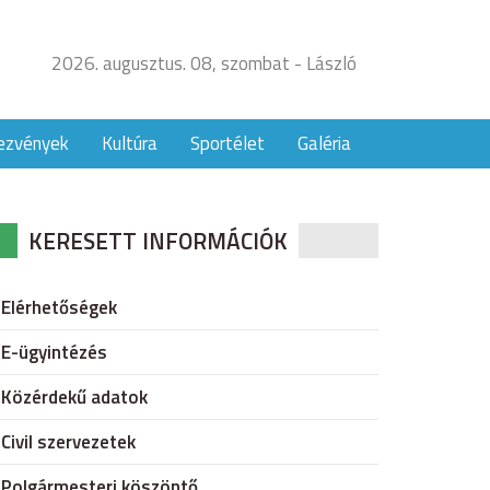
2026. augusztus. 08, szombat - László
ezvények
Kultúra
Sportélet
Galéria
KERESETT INFORMÁCIÓK
Elérhetőségek
E-ügyintézés
Közérdekű adatok
Civil szervezetek
Polgármesteri köszöntő