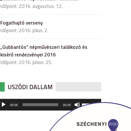
Időpont: 2016. augusztus. 12.
Fogathajtó verseny
Időpont: 2016. július. 2.
„Gubbantós” népművészeri találkozó és
kisérő rendezvényei 2016
Időpont: 2016. június. 25.
USZÓDI DALLAM
udió
A
00:00
00:00
hangerő
játszó
növeléséhez,
illetőleg
csökkentéséhez
a