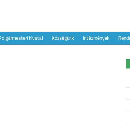
Polgármesteri hivatal
Községünk
Intézmények
Rend