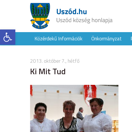
Eszköztár megnyitása
Közérdekű Információk
Önkormányzat
2013. október 7., hétfő
Ki Mit Tud