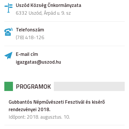
Uszód Község Önkormányzata
6332 Uszód, Árpád u. 9. sz
Telefonszám
(78) 418-126
E-mail cím
igazgatas@uszod.hu
PROGRAMOK
Gubbantós Népművészeti Fesztivál és kisérő
rendezvényei 2018.
Időpont: 2018. augusztus. 10.