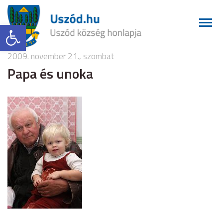
Eszköztár megnyitása
2009. november 21., szombat
Papa és unoka