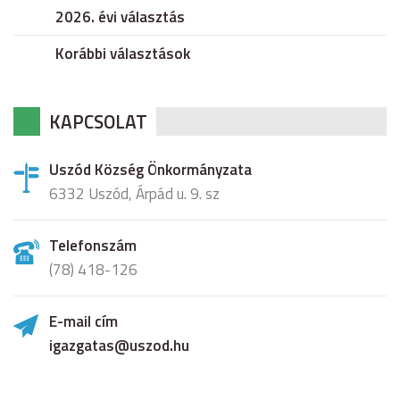
2026. évi választás
Korábbi választások
KAPCSOLAT
Uszód Község Önkormányzata
6332 Uszód, Árpád u. 9. sz
Telefonszám
(78) 418-126
E-mail cím
igazgatas@uszod.hu