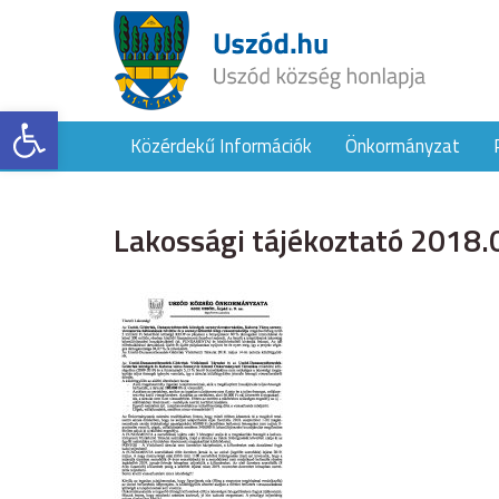
Eszköztár megnyitása
Közérdekű Információk
Önkormányzat
Lakossági tájékoztató 2018.