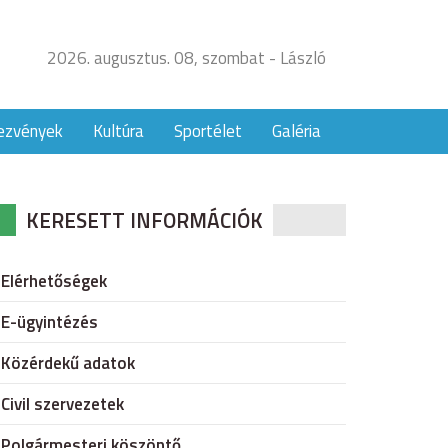
2026. augusztus. 08, szombat - László
ezvények
Kultúra
Sportélet
Galéria
KERESETT INFORMÁCIÓK
Elérhetőségek
E-ügyintézés
Közérdekű adatok
Civil szervezetek
Polgármesteri köszöntő