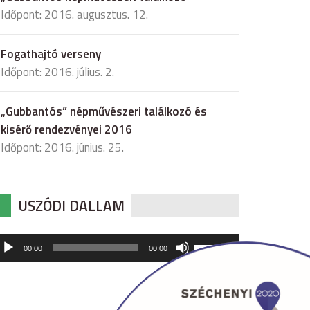
Időpont: 2016. augusztus. 12.
Fogathajtó verseny
Időpont: 2016. július. 2.
„Gubbantós” népművészeri találkozó és
kisérő rendezvényei 2016
Időpont: 2016. június. 25.
USZÓDI DALLAM
udió
A
00:00
00:00
hangerő
játszó
növeléséhez,
illetőleg
csökkentéséhez
a