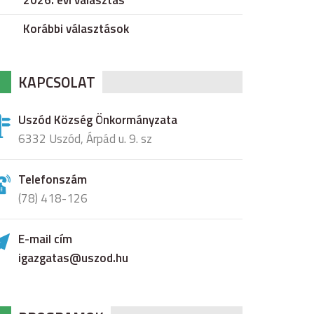
2026. évi választás
Korábbi választások
KAPCSOLAT
Uszód Község Önkormányzata
6332 Uszód, Árpád u. 9. sz
Telefonszám
(78) 418-126
E-mail cím
igazgatas@uszod.hu