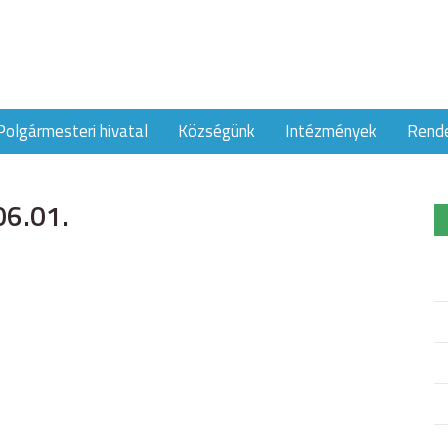
Polgármesteri hivatal
Községünk
Intézmények
Rend
06.01.