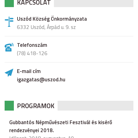
KAPCSOLAT
Uszód Község Önkormányzata
6332 Uszód, Árpád u. 9. sz
Telefonszám
(78) 418-126
E-mail cím
igazgatas@uszod.hu
PROGRAMOK
Gubbantós Népművészeti Fesztivál és kisérő
rendezvényei 2018.