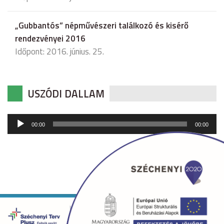
„Gubbantós” népművészeri találkozó és kisérő
rendezvényei 2016
Időpont: 2016. június. 25.
USZÓDI DALLAM
Audió
00:00
00:00
lejátszó
Copyright © 2026 uszod.hu Minden jog fenntartva. •