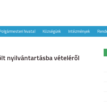
Polgármesteri hivatal
Községünk
Intézmények
Rend
t nyilvántartásba vételéről