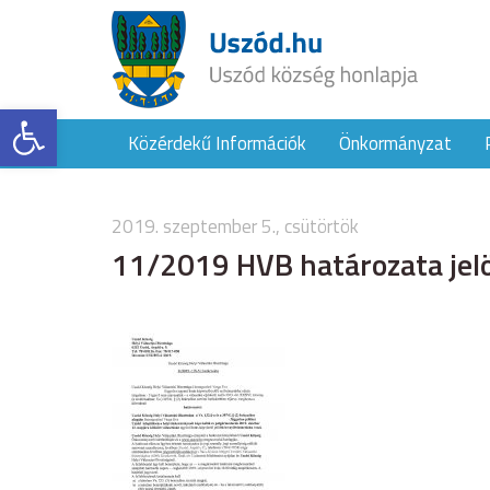
Eszköztár megnyitása
Közérdekű Információk
Önkormányzat
2019. szeptember 5., csütörtök
11/2019 HVB határozata jelöl