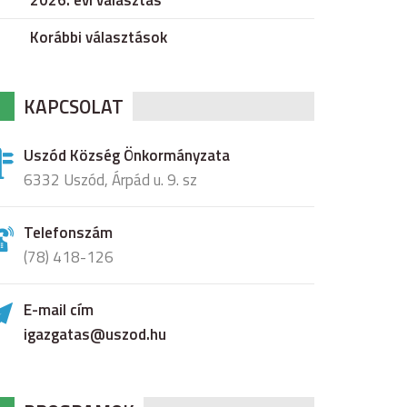
2026. évi választás
Korábbi választások
KAPCSOLAT
Uszód Község Önkormányzata
6332 Uszód, Árpád u. 9. sz
Telefonszám
(78) 418-126
E-mail cím
igazgatas@uszod.hu