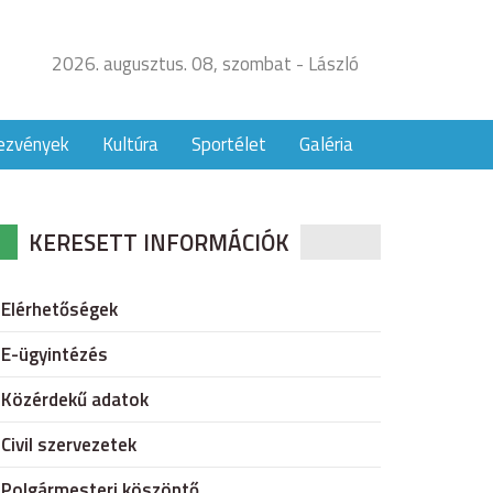
2026. augusztus. 08, szombat - László
ezvények
Kultúra
Sportélet
Galéria
KERESETT INFORMÁCIÓK
Elérhetőségek
E-ügyintézés
Közérdekű adatok
Civil szervezetek
Polgármesteri köszöntő