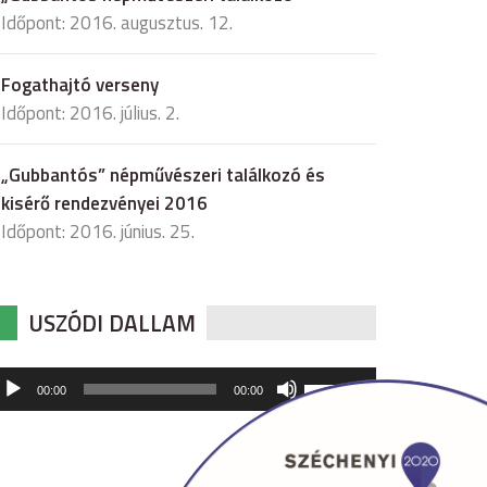
Időpont: 2016. augusztus. 12.
Fogathajtó verseny
Időpont: 2016. július. 2.
„Gubbantós” népművészeri találkozó és
kisérő rendezvényei 2016
Időpont: 2016. június. 25.
USZÓDI DALLAM
udió
A
00:00
00:00
hangerő
játszó
növeléséhez,
illetőleg
csökkentéséhez
a