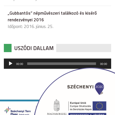
„Gubbantós” népművészeri találkozó és kisérő
rendezvényei 2016
Időpont: 2016. június. 25.
USZÓDI DALLAM
Audió
00:00
00:00
lejátszó
Copyright © 2026 uszod.hu Minden jog fenntartva. •