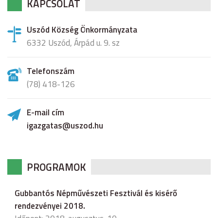
KAPCSOLAT
Uszód Község Önkormányzata
6332 Uszód, Árpád u. 9. sz
Telefonszám
(78) 418-126
E-mail cím
igazgatas@uszod.hu
PROGRAMOK
Gubbantós Népművészeti Fesztivál és kisérő
rendezvényei 2018.