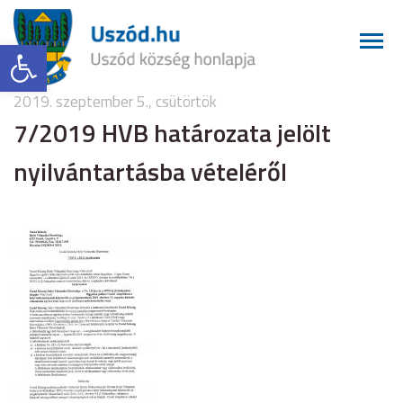
Eszköztár megnyitása
2019. szeptember 5., csütörtök
7/2019 HVB határozata jelölt
nyilvántartásba vételéről